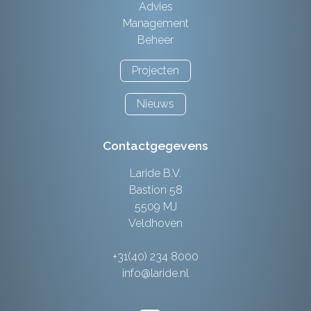
Advies
Management
Beheer
Projecten
Nieuws
Contactgegevens
Laride B.V.
Bastion 58
5509 MJ
Veldhoven
+31(40) 234 8000
info@laride.nl