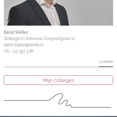
Karel Steller
Strategisch Adviseur Zorgvastgoed sr
karel.steller@laride.nl
06 - 55 391 338
LinkedIn
Mijn collega's