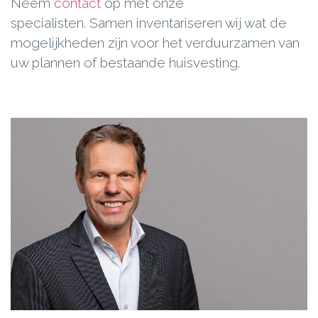
Neem
contact
op met onze
specialisten. Samen inventariseren wij wat de
mogelijkheden zijn voor het verduurzamen van
uw plannen of bestaande huisvesting.