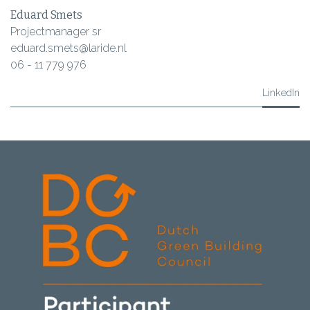
Eduard Smets
Projectmanager sr
eduard.smets@laride.nl
06 - 11 779 976
LinkedIn