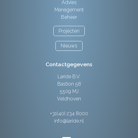
Advies
Management
Beheer
Projecten
Nieuws
Contactgegevens
Laride B.V.
Bastion 58
5509 MJ
Veldhoven
+31(40) 234 8000
info@laride.nl