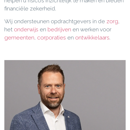
helpen u risico’s inzichtelijk te maken en bieden
financiële zekerheid.
Wij ondersteunen opdrachtgevers in de
zorg
,
het
onderwijs
en
bedrijven
en werken voor
gemeenten
,
corporaties
en
ontwikkelaars
.